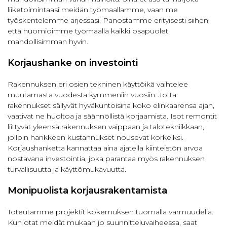
liiketoimintaasi meidän työmaallamme, vaan me
työskentelemme arjessasi. Panostamme erityisesti siihen,
että huomioimme työmaalla kaikki osapuolet
mahdollisimman hyvin.
Korjaushanke on investointi
Rakennuksen eri osien tekninen käyttöikä vaihtelee
muutamasta vuodesta kymmeniin vuosiin. Jotta
rakennukset säilyvät hyväkuntoisina koko elinkaarensa ajan,
vaativat ne huoltoa ja säännöllistä korjaamista. Isot remontit
liittyvät yleensä rakennuksen vaippaan ja talotekniikkaan,
jolloin hankkeen kustannukset nousevat korkeiksi.
Korjaushanketta kannattaa aina ajatella kiinteistön arvoa
nostavana investointia, joka parantaa myös rakennuksen
turvallisuutta ja käyttömukavuutta.
Monipuolista korjausrakentamista
Toteutamme projektit kokemuksen tuomalla varmuudella.
Kun otat meidät mukaan jo suunnitteluvaiheessa, saat