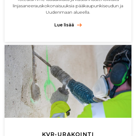
linjasaneerauskokonaisuuksia pääkaupunkiseudun ja
Uudenmaan alueella.
Lue lisää
KVR-URAKOINTI