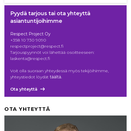
Pyydä tarjous tai ota yhteyttä
asiantuntijoihimme
Respect Project Oy
+358 10 730 9090
respectproject@respect.fi
Tarjouspyynnöt voi lähettää osoitteeseen:
laskenta@respect.fi
Voit olla suoraan yhteydessä myös tekijöihimme,
yhteystiedot löydät
täältä
.
Ota yhteyttä
OTA YHTEYTTÄ