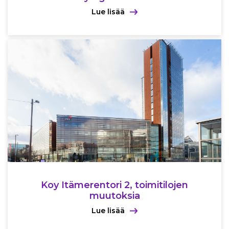
Lue lisää
Koy Itämerentori 2, toimitilojen
muutoksia
Lue lisää