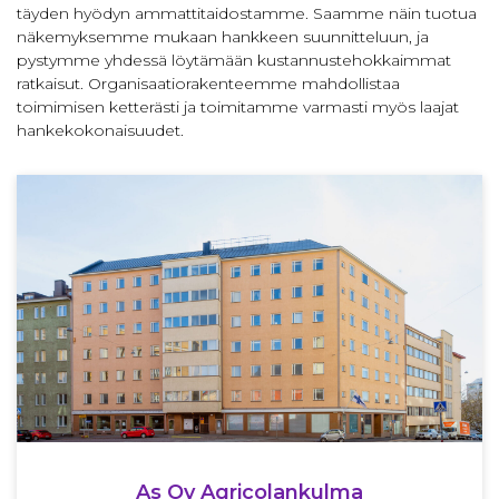
täyden hyödyn ammattitaidostamme. Saamme näin tuotua
näkemyksemme mukaan hankkeen suunnitteluun, ja
pystymme yhdessä löytämään kustannustehokkaimmat
ratkaisut. Organisaatiorakenteemme mahdollistaa
toimimisen ketterästi ja toimitamme varmasti myös laajat
hankekokonaisuudet.
As Oy Agricolan­kulma