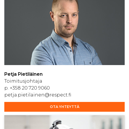
Petja Pietiläinen
Toimitusjohtaja
p.
+358 20 720 9060
petja.pietilainen@respect.fi
OTA YHTEYTTÄ