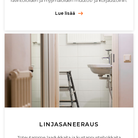
ravintoloiden ja myymälöiden muutos- ja korjaustöihin.
Lue lisää
LINJASANEERAUS
Toteutamme laadukkaita ja kustannustehokkaita