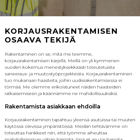
KORJAUS­RAKENTAMISEN
OSAAVA TEKIJÄ
Rakentaminen on se, mitä me teemme,
korjausrakentamisen kärjellä. Meillä on yli kymmenen
vuoden kokemus menestyksekkäästi toteutetuista
saneeraus- ja muutostyöprojekteista. Korjausrakentaminen
tuo mukanaan haasteita, joihin uudisrakentamisessa ei
törmää. Me olemme erikoistuneet näiden haasteiden
ratkaisemiseen ja käännämme ne mahdollisuuksiksi.
Rakentamista asiakkaan ehdoilla
Korjausrakentaminen tapahtuu yleensä asutuissa tai muuten
käytössä olevissa ympäristöissä. Meidän tehtävämme on
toteuttaa hankkeet niin, että työmme aiheuttaa
mahdollisimman vähän häiriöitä. Sinä et asu tai harjoita