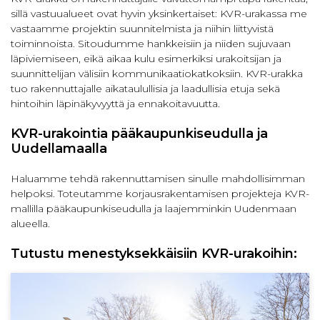
sillä vastuualueet ovat hyvin yksinkertaiset: KVR-urakassa me
vastaamme projektin suunnitelmista ja niihin liittyvistä
toiminnoista. Sitoudumme hankkeisiin ja niiden sujuvaan
läpiviemiseen, eikä aikaa kulu esimerkiksi urakoitsijan ja
suunnittelijan välisiin kommunikaatiokatkoksiin. KVR-urakka
tuo rakennuttajalle aikataulullisia ja laadullisia etuja sekä
hintoihin läpinäkyvyyttä ja ennakoitavuutta.
KVR-urakointia pääkaupunkiseudulla ja
Uudellamaalla
Haluamme tehdä rakennuttamisen sinulle mahdollisimman
helpoksi. Toteutamme korjausrakentamisen projekteja KVR-
mallilla pääkaupunkiseudulla ja laajemminkin Uudenmaan
alueella.
Tutustu menestyksekkäisiin KVR-urakoihin: