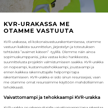
KVR-URAKASSA ME
OTAMME VASTUUTA
KVR-urakassa, eli kokonaisvastuurakentamisessa, otamme
vastuun kaikista suunnittelun, järjestelyn ja toteutuksen
tehtävistä ”avaimet käteen” -tyylillä. Olemme näin ainoa
sopimuskumppanisi, joka vastaa koko hankkeesta,
suunnittelusta projektin valmistumiseen saakka. KVR-urakka
on nopeampi, kustannustehokkaampi, joustavampi ja
ennen kaikkea rakennuttajalle helpompi tapa
rakentamiseen. KVR-urakka ei sido sinun resurssejasi, vaan
me otamme omat resurssimme käyttöön mahdollisimman
tehokkaasti.
Vaivattomampi ja tehokkaampi KVR-urakka
KVR-urakka on rakennuttajalle vaivattomampi tapa rakentaa,