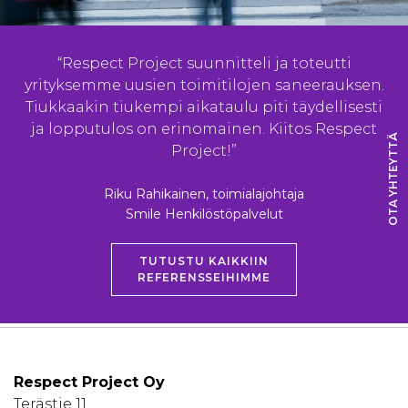
“Respect Project suunnitteli ja toteutti
yrityksemme uusien toimitilojen saneerauksen.
Tiukkaakin tiukempi aikataulu piti täydellisesti
ja lopputulos on erinomainen. Kiitos Respect
OTA YHTEYTTÄ
Project!”
Riku Rahikainen, toimialajohtaja
Smile Henkilöstöpalvelut
TUTUSTU KAIKKIIN
REFERENSSEIHIMME
Respect Project Oy
Terästie 11