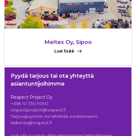
Meltex Oy, Sipoo
Lue lisää
Pyydä tarjous tai ota yhteyttä
asiantuntijoihimme
Respect Project Oy
+358 10 730 9090
respectproject@respect.fi
Tarjouspyynnöt voi lähettää osoitteeseen:
laskenta@respect.fi
Voit olla suoraan yhteydessä myös tekijöihimme,