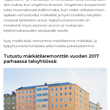
sitä mukaa, kun ongelmia ilmenee. Ongelmien korjaaminen
tulee huomattavasti kalliimmaksi, kuin niiden ehkäiseminen.
Ajallaan remontoidut märkätilat ja hyvin hoidettu taloyhtiö
nostavat kiinteistön arvoa. Kylpyhuoneremontti on
investointi myös asunnon arvoon ja nostaa sen
käyttömukavuuden seuraavalle tasolle.
Kysy meiltä lisää. Kerromme mielellämme märkätila- ja
kylpyhuoneremonteista sekä muista palveluistamme.
Tutustu märkätilaremonttiin vuoden 2017
parhaassa taloyhtiössä: