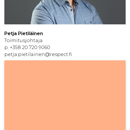
Petja Pietiläinen
Toimitusjohtaja
p.
+358 20 720 9060
petja.pietilainen@respect.fi