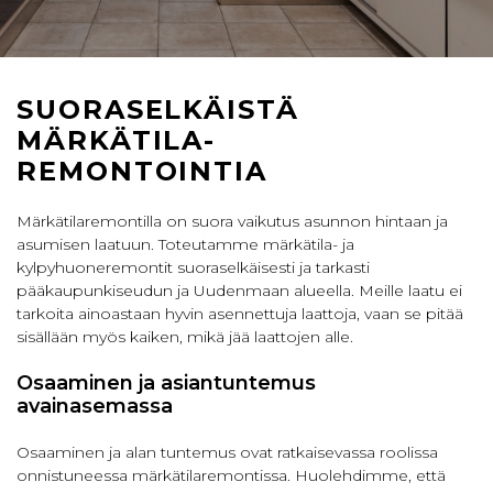
SUORASELKÄISTÄ
MÄRKÄTILA­
REMONTOINTIA
Märkätilaremontilla on suora vaikutus asunnon hintaan ja
asumisen laatuun. Toteutamme märkätila- ja
kylpyhuoneremontit suoraselkäisesti ja tarkasti
pääkaupunkiseudun ja Uudenmaan alueella. Meille laatu ei
tarkoita ainoastaan hyvin asennettuja laattoja, vaan se pitää
sisällään myös kaiken, mikä jää laattojen alle.
Osaaminen ja asiantuntemus
avainasemassa
Osaaminen ja alan tuntemus ovat ratkaisevassa roolissa
onnistuneessa märkätilaremontissa. Huolehdimme, että