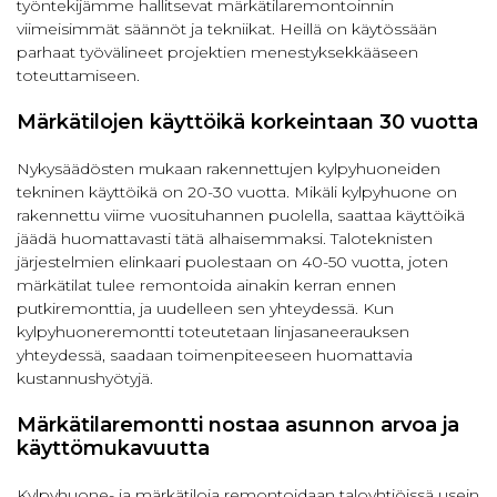
työntekijämme hallitsevat märkätilaremontoinnin
viimeisimmät säännöt ja tekniikat. Heillä on käytössään
parhaat työvälineet projektien menestyksekkääseen
toteuttamiseen.
Märkätilojen käyttöikä korkeintaan 30 vuotta
Nykysäädösten mukaan rakennettujen kylpyhuoneiden
tekninen käyttöikä on 20-30 vuotta. Mikäli kylpyhuone on
rakennettu viime vuosituhannen puolella, saattaa käyttöikä
jäädä huomattavasti tätä alhaisemmaksi. Taloteknisten
järjestelmien elinkaari puolestaan on 40-50 vuotta, joten
märkätilat tulee remontoida ainakin kerran ennen
putkiremonttia, ja uudelleen sen yhteydessä. Kun
kylpyhuoneremontti toteutetaan linjasaneerauksen
yhteydessä, saadaan toimenpiteeseen huomattavia
kustannushyötyjä.
Märkätilaremontti nostaa asunnon arvoa ja
käyttömukavuutta
Kylpyhuone- ja märkätiloja remontoidaan taloyhtiöissä usein