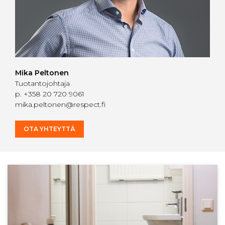
Mika Peltonen
Tuotantojohtaja
p.
+358 20 720 9061
mika.peltonen@respect.fi
OTA YHTEYTTÄ