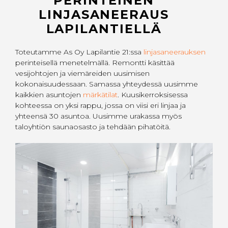
PERINTEINEN
LINJASANEERAUS
LAPILANTIELLÄ
Toteutamme As Oy Lapilantie 21:ssa
linjasaneerauksen
perinteisellä menetelmällä. Remontti käsittää
vesijohtojen ja viemäreiden uusimisen
kokonaisuudessaan. Samassa yhteydessä uusimme
kaikkien asuntojen
märkätilat
. Kuusikerroksisessa
kohteessa on yksi rappu, jossa on viisi eri linjaa ja
yhteensä 30 asuntoa. Uusimme urakassa myös
taloyhtiön saunaosasto ja tehdään pihatöitä.