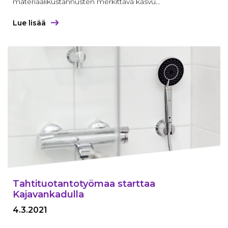
materiaalikustannusten merkittävä kasvu…
Lue lisää
Tahtituotanto­työmaa starttaa
Kajavankadulla
4.3.2021