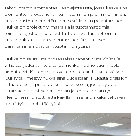
Tahtituotanto ammentaa Lean-ajattelusta, jossa keskeisinä
elementteinä ovat hukan tunnistaminen ja eliminoiminen,
kustannusten pienentäminen sekä laadun parantaminen.
Hukka on projektin ylimääräisiä ja tuottamattomia
toimintoja, jotka hidastavat tai tuottavat tarpeettomia
kustannuksia. Hukan vähentäminen ja virtauksen
parantaminen ovat tahtituotannon ydintä.
Hukka on seurausta prosesseissa tapahtuvista vioista ja
virheistä, jotka vaihtelu tai esimeriksi huono suunnittelu
aiheuttavat. Kuitenkin, jos vain poistetaan hukka eikä sen
juurisyitä, ilmestyy hukka aina uudestaan. Hukasta pitäisikin
ottaa opiksi ja pitää sitä kultakaivoksena, josta pystytään
ottamaan opiksi, vähentämään ja tehostamaan työtä.
Heinonen muistutti, että kaikilla ihmisillä on kaksi tehtävää:
tehdä työt ja kehittää työtä.