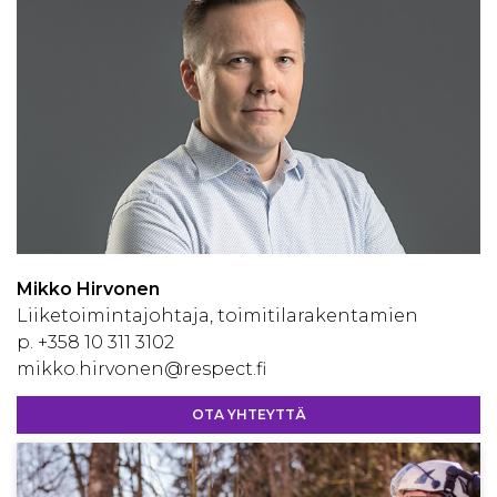
Mikko Hirvonen
Liiketoimintajohtaja, toimitilarakentamien
p.
+358 10 311 3102
mikko.hirvonen@respect.fi
OTA YHTEYTTÄ