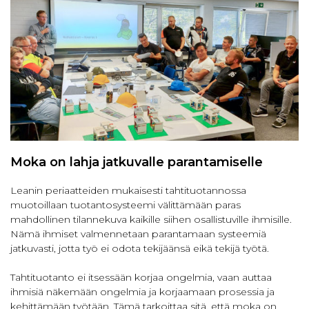
Moka on lahja jatkuvalle parantamiselle
Leanin periaatteiden mukaisesti tahtituotannossa
muotoillaan tuotantosysteemi välittämään paras
mahdollinen tilannekuva kaikille siihen osallistuville ihmisille.
Nämä ihmiset valmennetaan parantamaan systeemiä
jatkuvasti, jotta työ ei odota tekijäänsä eikä tekijä työtä.
Tahtituotanto ei itsessään korjaa ongelmia, vaan auttaa
ihmisiä näkemään ongelmia ja korjaamaan prosessia ja
kehittämään työtään. Tämä tarkoittaa sitä, että moka on