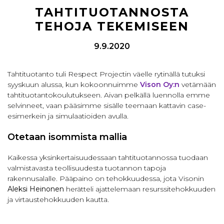
TAHTITUOTANNOSTA
TEHOJA TEKEMISEEN
9.9.2020
Tahtituotanto tuli Respect Projectin väelle rytinällä tutuksi
syyskuun alussa, kun kokoonnuimme
Vison Oy:n
vetämään
tahtituotantokoulutukseen. Aivan pelkällä luennolla emme
selvinneet, vaan pääsimme sisälle teemaan kattavin case-
esimerkein ja simulaatioiden avulla.
Otetaan isommista mallia
Kaikessa yksinkertaisuudessaan tahtituotannossa tuodaan
valmistavasta teollisuudesta tuotannon tapoja
rakennusalalle. Pääpaino on tehokkuudessa, jota Visonin
Aleksi Heinonen
herätteli ajattelemaan resurssitehokkuuden
ja virtaustehokkuuden kautta.