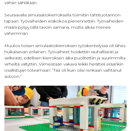
vähän sählätään.
Seuraavalla simulaatiokierroksella toimitiin tahtituotannon
tapaan. Työvaiheiden eräkokoa pienennettiin. Työvaiheiden
määrä pysyy tällä tavoin samana, mutta aikaa menee
vähemmän.
Muutos toisen simulaatiokierroksen työskentelyssä oli lähes
huikaisevan erilainen. Työvaiheet hoidettiin rauhallisesti ja
selkeästi, edellisen kierroksen aika puolitettiin ja suurimmilta
virheiltä vältyttiin. Viimeistään vakava leikki herätteli eräänkin
osallistujan toteamaan: ”Tää oli kuin olisi renkaan vaihtanut
autoon.”