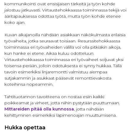
kommunikointi ovat ensisijaisen tärkeitä ja työn kohde
jalostuu jatkuvasti. Virtaustehokkaassa toiminnassa tekijä voi
ääritapauksessa odottaa työtä, mutta työn kohde etenee
koko ajan.
Kuvan aikajanoilla nähdään asiakkaan näkökulmasta erilaisia
työvaiheita, jotka seuraavat toisiaan. Resurssitehokkaassa
toiminnassa eri työvaiheiden välillä voi olla pitkiäkin aikoja,
kun hanke ei etene. Aikaa kuluu odotteluun.
Virtaustehokkaassa toiminnassa eri työvaiheet soljuvat yksi
toisensa perään, jolloin odotuksesta ei synny hukkaa. Tällä
tavoin esimerkiksi linjaremontti valmistuu aiempaa
sutjakammin ja asukkaat pääsevät remonttievakosta
koteihinsa nopeammin.
Tahtituotannon tavoitteena on nostaa esiin kaikki
poikkeamat ja virheet, jotta niihin pystytään puuttumaan.
Mittareiden pitää olla kunnossa
, jotta nähdään
kehittyminen esimerkiksi läpimenoajan muuttumisena.
Hukka opettaa