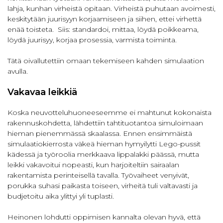
lahja, kunhan virheistä opitaan. Virheistä puhutaan avoimesti,
keskitytään juurisyyn korjaamiseen ja siihen, ettei virhettä
enää toisteta. Siis: standardoi, mittaa, löydä poikkeama,
löydä juurisyy, korjaa prosessia, varmista toiminta.
Tätä oivallutettiin omaan tekemiseen kahden simulaation
avulla.
Vakavaa leikkiä
Koska neuvotteluhuoneeseemme ei mahtunut kokonaista
rakennuskohdetta, lähdettiin tahtituotantoa simuloimaan
hieman pienemmässä skaalassa. Ennen ensimmäistä
simulaatiokierrosta väkeä hieman hymyilytti Lego-pussit
kädessä ja työroolia merkkaava lippalakki päässä, mutta
leikki vakavoitui nopeasti, kun harjoiteltiin sairaalan
rakentamista perinteisellä tavalla. Työvaiheet venyivät,
porukka suhasi paikasta toiseen, virheitä tuli valtavasti ja
budjetoitu aika ylittyi yli tuplasti.
Heinonen lohdutti oppimisen kannalta olevan hyvä, että